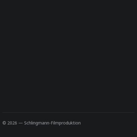
Beitrag: Eisige Zeiten – Obdachlosigkeit in
Dortmund
film
© 2026 — Schlingmann-Filmproduktion