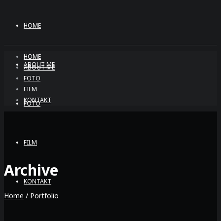
HOME
HOME
ABOUT ME
ABOUT ME
FOTO
FILM
KONTAKT
FOTO
FILM
Archive
KONTAKT
Home
/
Portfolio