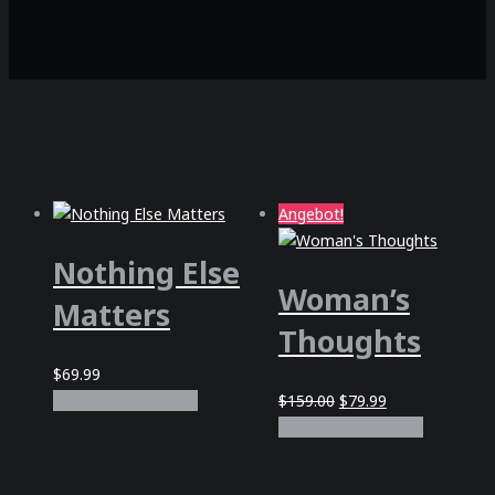
Angebot!
Nothing Else
Woman’s
Matters
Thoughts
$
69.99
Ursprünglicher
Aktueller
In den Warenkorb
$
159.00
$
79.99
Preis
Preis
In den Warenkorb
war:
ist:
$159.00
$79.99.