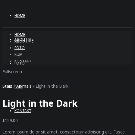
HOME
HOME
ABOUT ME
ABOUT ME
FOTO
FILM
KONTAKT
FOTO
Fullscreen
Start
/
Animals
/ Light in the Dark
FILM
Light in the Dark
KONTAKT
$
159.00
Lorem ipsum dolor sit amet, consectetur adipiscing elit. Fusce